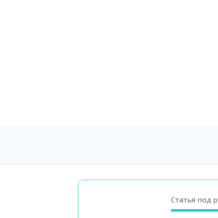
Сбор сведений о здоровье
Оказание необходимой
помощи
Статья под 