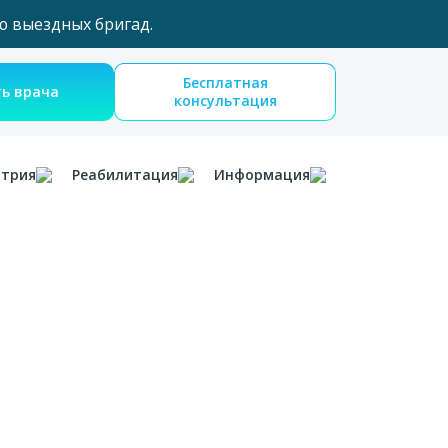
ю выездных бригад.
Бесплатная
Вызвать врача
консультация
атрия
Реабилитация
Информация