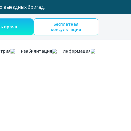
ю выездных бригад.
Бесплатная
Вызвать врача
консультация
атрия
Реабилитация
Информация