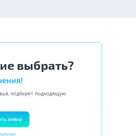
5 000 ₽
Заказать
ние выбрать?
чения!
овья, подберет подходящую
ть заявку
ональных