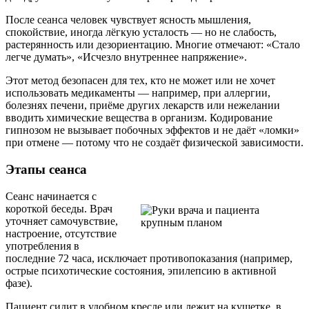
После сеанса человек чувствует ясность мышления,
спокойствие, иногда лёгкую усталость — но не слабость,
растерянность или дезориентацию. Многие отмечают: «Стало
легче думать», «Исчезло внутреннее напряжение».
Этот метод безопасен для тех, кто не может или не хочет
использовать медикаменты — например, при аллергии,
болезнях печени, приёме других лекарств или нежелании
вводить химические вещества в организм. Кодирование
гипнозом не вызывает побочных эффектов и не даёт «ломки»
при отмене — потому что не создаёт физической зависимости.
Этапы сеанса
Сеанс начинается с
короткой беседы. Врач
уточняет самочувствие,
настроение, отсутствие
употребления в
последние 72 часа, исключает противопоказания (например,
острые психотические состояния, эпилепсию в активной
фазе).
Пациент сидит в удобном кресле или лежит на кушетке, в