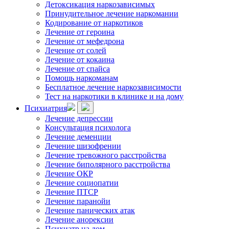
Детоксикация наркозависимых
Принудительное лечение наркомании
Кодирование от наркотиков
Лечение от героина
Лечение от мефедрона
Лечение от солей
Лечение от кокаина
Лечение от спайса
Помощь наркоманам
Бесплатное лечение наркозависимости
Тест на наркотики в клинике и на дому
Психиатрия
Лечение депрессии
Консультация психолога
Лечение деменции
Лечение шизофрении
Лечение тревожного расстройства
Лечение биполярного расстройства
Лечение ОКР
Лечение социопатии
Лечение ПТСР
Лечение паранойи
Лечение панических атак
Лечение анорексии
Психиатр на дом