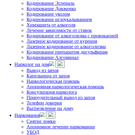
Кодирование Эспераль
Кодирование Довженко
Кодирование уколом
Кодирование иглоукалыванием
Химзащита от алкоголя
Лечение зависимости от ставок
Кодирование от алкоголизма с провокацией
Лазерное кодирование от курения
Лазерное кодирование от алкоголизма
Кодирование препаратом дисульфирам
Кодирование Алгоминал
Нарколог на дом
Вывод из запоя
Капельница от запоя
Наркологическая помощь
Анонимная наркологическая помощь
Консультация нарколога
Принудительный вывод из запоя
Телефон доверия
Вытрезвление на дому
Наркомания
Снятие ломки
Анонимное лечение наркомании
УБОД