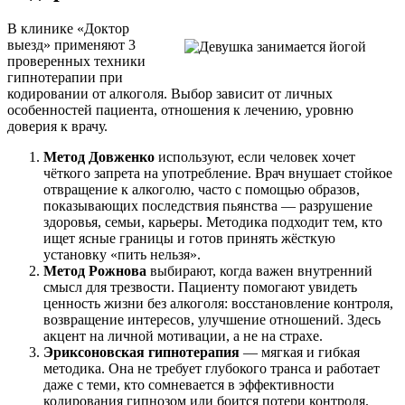
В клинике «Доктор
выезд» применяют 3
проверенных техники
гипнотерапии при
кодировании от алкоголя. Выбор зависит от личных
особенностей пациента, отношения к лечению, уровню
доверия к врачу.
Метод Довженко
используют, если человек хочет
чёткого запрета на употребление. Врач внушает стойкое
отвращение к алкоголю, часто с помощью образов,
показывающих последствия пьянства — разрушение
здоровья, семьи, карьеры. Методика подходит тем, кто
ищет ясные границы и готов принять жёсткую
установку «пить нельзя».
Метод Рожнова
выбирают, когда важен внутренний
смысл для трезвости. Пациенту помогают увидеть
ценность жизни без алкоголя: восстановление контроля,
возвращение интересов, улучшение отношений. Здесь
акцент на личной мотивации, а не на страхе.
Эриксоновская гипнотерапия
— мягкая и гибкая
методика. Она не требует глубокого транса и работает
даже с теми, кто сомневается в эффективности
кодирования гипнозом или боится потери контроля.