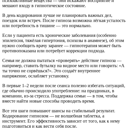
психоактивные вещества — они искажают восприятие и
мешают входу в гипнотическое состояние.
В день кодирования лучше не планировать важных дел,
поездок или встреч. После гипноза возможна лёгкая усталость
или потребность в тишине — это нормально.
Если у пациента есть хронические заболевания (особенно
эпилепсия, тяжёлая гипертония, психозы в анамнезе), об этом
нужно сообщить врачу заранее — гипнотерапия может быть
противопоказана или потребует коррекции подхода.
Семья не должна пытаться «проверять» действие гипноза —
например, ставить бутылку на видное место или говорить: «А
ты точно не сорвёшься?». Это создаёт внутреннее
напряжение, ослабляет установку.
В первые 1–2 недели после сеанса полезно избегать ситуаций,
где обычно происходило употребление: на праздниках, в
компании, из-за стресса. Поддержка семьи — в том, чтобы
вместе найти новые способы проводить время.
Все эти шаги повышают шансы на стабильный результат.
Кодирование гипнозом — не волшебная таблетка, а
инструмент. Его эффективность зависит от того, как к нему
подготовиться и как вести себя после.