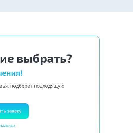
вгород
ние выбрать?
чения!
овья, подберет подходящую
ть заявку
ональных