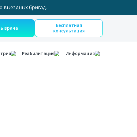
ю выездных бригад.
Бесплатная
Вызвать врача
консультация
атрия
Реабилитация
Информация