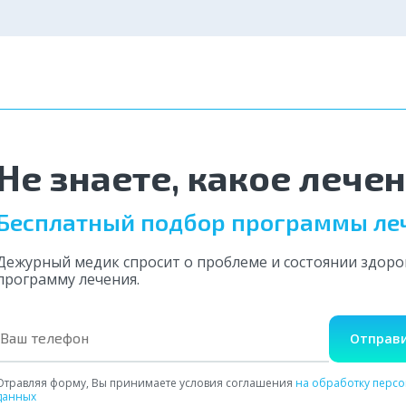
Казань
Нижний Но
Отравляя форму, Вы принимаете условия Соглашения
на обработку
Красноярск
Уфа
персональных данных
Отравляя форму, Вы принимаете условия Соглашения
на обработку
Отравляя форму, Вы принимаете условия Соглашения
на обработку
персональных данных
персональных данных
Омск
Волгоград
Отправить
Отправить
Оставить отзыв
Воронеж
Пермь
Не знаете, какое лече
Бесплатный подбор программы ле
Дежурный медик спросит о проблеме и состоянии здор
программу лечения.
Отправи
Отравляя форму, Вы принимаете условия соглашения
на обработку перс
данных